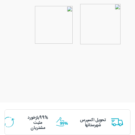
99%بازخورد
تحویل اکسپرس
مثبت
شهرستانها
مشتریان